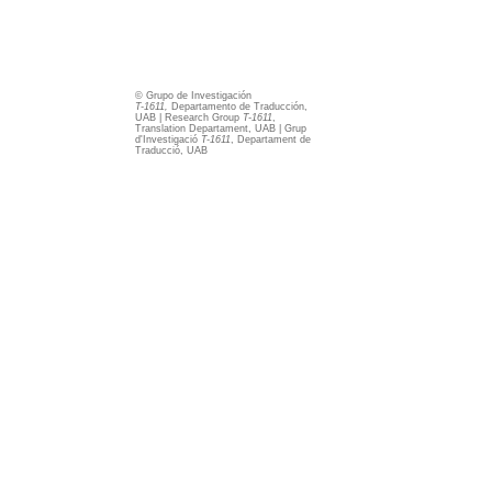
© Grupo de Investigación
T-1611,
Departamento de Traducción,
UAB | Research Group
T-1611
,
Translation Departament, UAB | Grup
d'Investigació
T-1611
, Departament de
Traducció, UAB