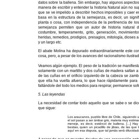
datos sobre la ballena. Sin embargo, hay algunos aspectos
manera de escribir y entender la historia Natural aún no su
que se ve impelido a describir hechos imposibles y caer en 
basa en la estructura de la semejanza, es decir, un sig
planta o cosa, con independencia de la pertinencia de lo
semejanza permiten que un autor de historia natural de
costumbre, temperamento, grito, generación, movimientos
heridas, remedios, prodigios, presagios, mitología, dioses 
y un largo etc.
El abate Molina ha depurado extraordinariamente este con
cosa, pero, a pesar de los avances del racionalismo ilustrado
Veamos algún ejemplo. El peso de la tradición se manifiesta
solamente con un martillo y dos cuñas de madera saltan a 
de las cuñas en el orificio izquierdo de la cabeza se zamb
que ella ha vuelta afuera, lo que hace rápidamente para to
faltándole del todo los medios para respirar, permanece sof
5. Las leyendas
La necesidad de contar todo aquello que se sabe o se dic
que sigue:
Los araucanos, pueblo libre de Chile, siguiendo
el sol pasan a ser ámbar gris, materia muy estimad
meneje, es decir, estiércol de ballena. [...] H
bestias, quien un picadillo de jibias, de las q
aquí en esa disputa, que tal jamás será dilucidada