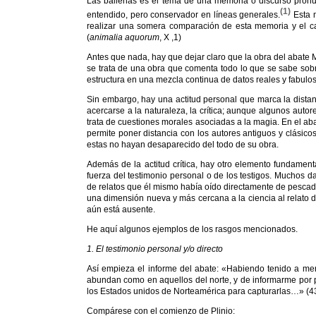
Las ballenas es el tema de una memoria o discurso pronun
(
1
)
entendido, pero conservador en líneas generales.
Esta 
realizar una somera comparación de esta memoria y el cap
(
animalia aquorum
, X ,1)
Antes que nada, hay que dejar claro que la obra del abate M
se trata de una obra que comenta todo lo que se sabe sobr
estructura en una mezcla continua de datos reales y fabulo
Sin embargo, hay una actitud personal que marca la dista
acercarse a la naturaleza, la crítica; aunque algunos autor
trata de cuestiones morales asociadas a la magia. En el aba
permite poner distancia con los autores antiguos y clásic
estas no hayan desaparecido del todo de su obra.
Además de la actitud crítica, hay otro elemento fundament
fuerza del testimonio personal o de los testigos. Muchos 
de relatos que él mismo había oído directamente de pescad
una dimensión nueva y más cercana a la ciencia al relato d
aún está ausente.
He aquí algunos ejemplos de los rasgos mencionados.
1. El testimonio personal y/o directo
Así empieza el informe del abate: «Habiendo tenido a me
abundan como en aquellos del norte, y de informarme por pe
los Estados unidos de Norteamérica para capturarlas…» (43
Compárese con el comienzo de Plinio: