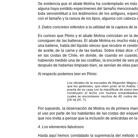
Se evidencia que el abate Molina ha contemplado en más 
alguna haya existido especimenes del tamaño mencionado po
toda verosimilitud a los testimonios de los antiguos, espe
con el tamaño y la rareza de los tipos, algunos con cabeza 
3. Datos concretos referidos a la utilidad de la captura de la
Es curioso que Plinio y el abate Molina coincidan en la d
consiguen de las ballenas. El abate Molina es mucho más pr
una ballena, habla del líquido oleoso que recubre el cerebro
de aceite, de la carne y de las barbas. Sobre éstas dice:
en las costas de Chile, en donde, de cuando en cuando, 
habiendo medido una de las costillas, la encontré de seis p
después de haberlas limpiado bien, se servían de ellas para
Al respecto podemos leer en Plinio:
Los oficiales de la escuadra de Alejandro Magno
que los gedrosios, que viven junto al río Arabis,
puerta de su casa con la mandíbula de estos mon
construyen el techo con huesos ensamblados
cuales se encontraron muchos de 40 codos de 
[18 m] (IX, 7).
Por supuesto, la observación de Molina es de primera mano,
el uso por parte de los habitantes de las costas del esque
que nos invita a pensar que la inclusión de anécdotas en la
4. Los elementos fabulosos
Hasta aquí hemos constatado la supremacía del método rac