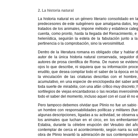
2. La historia natural
La historia natural es un género literario consolidado en l
predecesores de este subgénero que amalgama datos, leyen
tratados de los animales, impone método y establece catego
cuenta, como pronto, hasta la llegada del Renacimiento, e 
helenística, seguirán la estela de la fabulación junto a l
pertinencia o la comprobación, sino la verosimilitud.
Dentro de la literatura romana es obligado citar y hablar
autor de la única historia natural conservada, seguidor
autores de prosa científica de Roma. De nuevo se eviden
ojos lo que describe, ni siquiera que su información proce
erudito, que desea compilar todo el saber de la época en lo
la vinculación de las criaturas descritas con el hombre
acumulativo, en una especie de enciclopedia del saber ant
toda suerte de
mirabilia
, con una afán crítico muy discreto
sortilegios de viejas encantadoras o las recetas inverosími
todo el saber del momento, incluso aquel con el cual él no 
Pero tampoco debemos olvidar que Plinio no fue un sabio e
un hombre con responsabilidades políticas y militares (f
algunas descripciones, ligadas a su actividad, se observa 
los animales que luchan en el circo, en los enfrentami
Estabia, durante la célebre erupción del Vesubio del añ
contemplar de cerca el acontecimiento, según narra su sobr
obra de Plinio levantó la admiración de sus contemporáneo