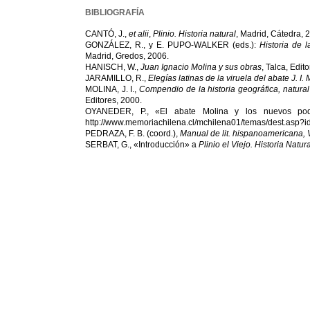
BIBLIOGRAFÍA
CANTÓ, J.,
et alii
,
Plinio. Historia natural
, Madrid, Cátedra, 
GONZÁLEZ, R., y E. PUPO-WALKER (eds.):
Historia de 
Madrid, Gredos, 2006.
HANISCH, W.,
Juan Ignacio Molina y sus obras
, Talca, Edit
JARAMILLO, R.,
Elegías latinas de la viruela del abate J. I.
MOLINA, J. I.,
Compendio de la historia geográfica, natural y
Editores, 2000.
OYANEDER, P., «El abate Molina y los nuevos podere
http://www.memoriachilena.cl/mchilena01/temas/dest.asp?i
PEDRAZA, F. B. (coord.),
Manual de lit. hispanoamericana, Vo
SERBAT, G., «Introducción» a
Plinio el Viejo. Historia Natural