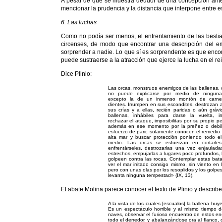
A pesar de que se muestra deudor de una concepción anteri
mencionar la prudencia y la distancia que interpone entre e
6. Las luchas
Como no podía ser menos, el enfrentamiento de las besti
circenses, de modo que encontrar una descripción del em
sorprender a nadie. Lo que sí es sorprendente es que enco
puede sustraerse a la atracción que ejerce la lucha en el r
Dice Plinio:
Las orcas, monstruos enemigos de las ballenas,
no puede explicarse por medio de ninguna 
excepto la de un inmenso montón de carne
dientes. Irrumpen en sus escondites, destrozan 
sus crías y a ellas, recién paridas o aún gráv
ballenas, inhábiles para darse la vuelta, 
rechazar el ataque, imposibilitas por su propio p
además en ese momento por la preñez o debili
esfuerzo de parir, solamente conocen el remedio 
alta mar y buscar protección poniendo todo e
medio. Las orcas se esfuerzan en cortarles 
enfrentárseles, destrozarlas una vez enjaulad
estrechos, empujarlas a lugares poco profundos,
golpeen contra las rocas. Contemplar estas bat
ver el mar irritado consigo mismo, sin viento en
pero con unas olas por los resoplidos y los golpe
levanta ninguna tempestad» (IX, 13).
El abate Molina parece conocer el texto de Plinio y describe
A la vista de los cuales [escualos] la ballena huy
Es un espectáculo horrible y al mismo tiempo d
naves, observar el furioso encuentro de estos en
todo el derredor, y abalanzándose ora al flanco, 