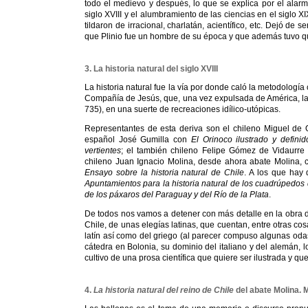
todo el medievo y después, lo que se explica por el alarma
siglo XVIII y el alumbramiento de las ciencias en el siglo X
tildaron de irracional, charlatán, acientífico, etc. Dejó de s
que Plinio fue un hombre de su época y que además tuvo que
3. La historia natural del siglo XVIII
La historia natural fue la vía por donde caló la metodología
Compañía de Jesús, que, una vez expulsada de América, la 
735), en una suerte de recreaciones idílico-utópicas.
Representantes de esta deriva son el chileno Miguel de 
español José Gumilla con
El Orinoco ilustrado y definid
vertientes
; el también chileno Felipe Gómez de Vidaurr
chileno Juan Ignacio Molina, desde ahora abate Molina,
Ensayo sobre la historia natural de Chile
. A los que hay 
Apuntamientos para la historia natural de los cuadrúpedos 
de los páxaros del Paraguay y del Río de la Plata
.
De todos nos vamos a detener con más detalle en la obra del
Chile, de unas elegías latinas, que cuentan, entre otras co
latín así como del griego (al parecer compuso algunas odas
cátedra en Bolonia, su dominio del italiano y del alemán,
cultivo de una prosa científica que quiere ser ilustrada y qu
4.
La historia natural del reino de Chile
del abate Molina. M