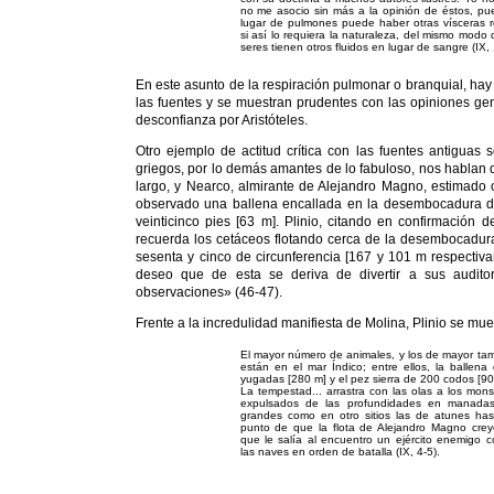
no me asocio sin más a la opinión de éstos, pu
lugar de pulmones puede haber otras vísceras re
si así lo requiera la naturaleza, del mismo mod
seres tienen otros fluidos en lugar de sangre (IX, 
En este asunto de la respiración pulmonar o branquial, h
las fuentes y se muestran prudentes con las opiniones ge
desconfianza por Aristóteles.
Otro ejemplo de actitud crítica con las fuentes antiguas 
griegos, por lo demás amantes de lo fabuloso, nos hablan d
largo, y Nearco, almirante de Alejandro Magno, estimado
observado una ballena encallada en la desembocadura del
veinticinco pies [63 m]. Plinio, citando en confirmación 
recuerda los cetáceos flotando cerca de la desembocadura d
sesenta y cinco de circunferencia [167 y 101 m respectiva
deseo que de esta se deriva de divertir a sus audito
observaciones» (46-47).
Frente a la incredulidad manifiesta de Molina, Plinio se mu
El mayor número de animales, y los de mayor ta
están en el mar Índico; entre ellos, la ballena
yugadas [280 m] y el pez sierra de 200 codos [90 
La tempestad... arrastra con las olas a los mons
expulsados de las profundidades en manada
grandes como en otro sitios las de atunes has
punto de que la flota de Alejandro Magno cre
que le salía al encuentro un ejército enemigo c
las naves en orden de batalla (IX, 4-5).