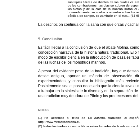
sus triples hileras de dientes de las cuales va a
de los combatientes; las olas se cubren de espum
las aletas y de la cola de la ballena imitan el
horrendamente, se vuelve y revuelve sobre los asa
pérdida de sangre, se zambulle en el mar... (64-65
La descripción continúa con la saña con que orcas y cachal
5. Conclusión
Es fácil llegar a la conclusión de que el abate Molina, com
concepción narrativa de la historia natural tradicional. El
modo de escribir ciencia en la introducción de pasajes fabu
de las luchas de los monstruos marinos.
A pesar del evidente peso de la tradición, hay que destaca
desde antiguo, aportar un método de observación dir
experimentados, y consultar la bibliografía más recien
Posiblemente sea el paso necesario que la ciencia tuvo qu
a trabajar en la síntesis de lo diverso y en la separación de
una tradición muy deudora de Plinio y los predecesores de
NOTAS
(
1
)
He accedido al texto de
La ballena
, traducido al espa
http://www.memoriachilena.cl.
(
2
)
Todas las traducciones de Plinio están tomadas de la edición de J