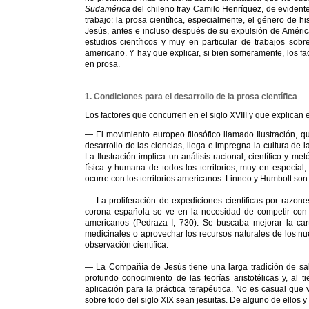
Sudamérica
del chileno fray Camilo Henríquez, de evidente
trabajo: la prosa científica, especialmente, el género de 
Jesús, antes e incluso después de su expulsión de América
estudios científicos y muy en particular de trabajos sobr
americano. Y hay que explicar, si bien someramente, los fa
en prosa.
1. Condiciones para el desarrollo de la prosa científica
Los factores que concurren en el siglo XVIII y que explican el
— El movimiento europeo filosófico llamado Ilustración, qu
desarrollo de las ciencias, llega e impregna la cultura de 
La Ilustración implica un análisis racional, científico y me
física y humana de todos los territorios, muy en especial
ocurre con los territorios americanos. Linneo y Humbolt son
— La proliferación de expediciones científicas por razone
corona española se ve en la necesidad de competir con l
americanos (Pedraza I, 730). Se buscaba mejorar la cart
medicinales o aprovechar los recursos naturales de los nue
observación científica.
— La Compañía de Jesús tiene una larga tradición de sabe
profundo conocimiento de las teorías aristotélicas y, al
aplicación para la práctica terapéutica. No es casual que v
sobre todo del siglo XIX sean jesuitas. De alguno de ellos 