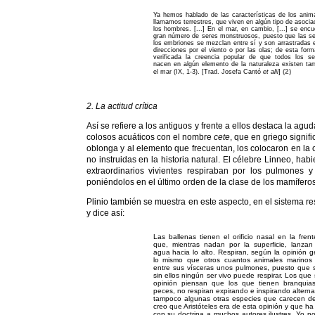
Ya hemos hablado de las características de los anim
llamamos terrestres, que viven en algún tipo de asocia
los hombres. [...] En el mar, en cambio, [...] se encu
gran número de seres monstruosos, puesto que las se
los embriones se mezclan entre sí y son arrastradas 
direcciones por el viento o por las olas; de esta for
verificada la creencia popular de que todos los s
nacen en algún elemento de la naturaleza existen ta
(
2
)
el mar (IX, 1-3). [Trad. Josefa Cantó
et alii
]
2. La actitud crítica
Así se refiere a los antiguos y frente a ellos destaca la ag
colosos acuáticos con el nombre
cete
, que en griego signi
oblonga y al elemento que frecuentan, los colocaron en la 
no instruidas en la historia natural. El célebre Linneo, ha
extraordinarios vivientes respiraban por los pulmones 
poniéndolos en el último orden de la clase de los mamíferos 
Plinio también se muestra en este aspecto, en el sistema resp
y dice así:
Las ballenas tienen el orificio nasal en la fren
que, mientras nadan por la superficie, lanzan
agua hacia lo alto. Respiran, según la opinión g
lo mismo que otros cuantos animales marinos
entre sus vísceras unos pulmones, puesto que 
sin ellos ningún ser vivo puede respirar. Los que
opinión piensan que los que tienen branquia
peces, no respiran expirando e inspirando altern
tampoco algunas otras especies que carecen de
creo que Aristóteles era de esta opinión y que h
con su doctrina a muchos autores ilustres. Yo n