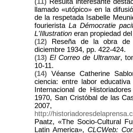
(11)
Resulta interesante destac
llamado «utópico» en la difusi
de la respetada Isabelle Meunie
fourierista
La Démocratie paci
L'Illustration
eran propiedad de
(12)
Reseña de la obra de 
diciembre 1934, pp. 422-424.
(13)
El Correo de Ultramar
, t
10-11.
(14)
Véanse Catherine Sablo
ciencia: entre labor educativ
Internacional de Historiador
1970, San Cristóbal de las Cas
2007, di
http://historiadoresdelaprensa.
Paatz, «The Socio-Cultural Fu
Latin America»,
CLCWeb: Comp