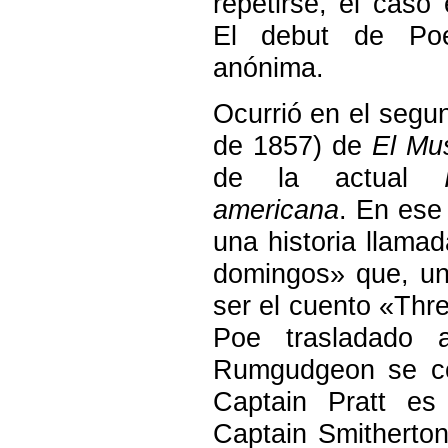
repetirse, el caso
El debut de Po
anónima.
Ocurrió en el segu
de 1857) de
El Mu
de la actual
americana
. En ese
una historia llama
domingos» que, un
ser el cuento «Th
Poe trasladado 
Rumgudgeon se co
Captain Pratt es 
Captain Smitherton