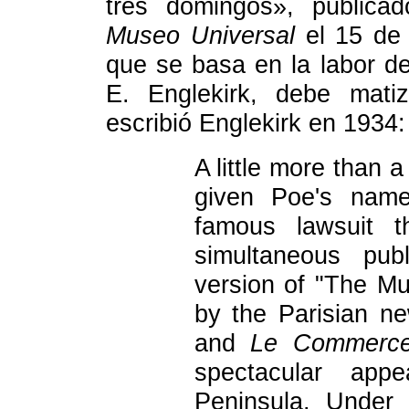
tres domingos», publica
Museo Universal
el 15 de f
que se basa en la labor d
E. Englekirk, debe mati
escribió Englekirk en 1934:
A little more than a
given Poe's name
famous lawsuit t
simultaneous pub
version of "The M
by the Parisian 
and
Le Commerc
spectacular app
Peninsula. Under