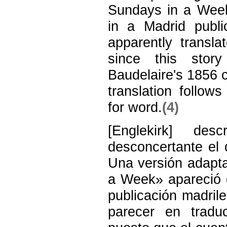
Sundays in a Wee
in a Madrid publi
apparently transla
since this stor
Baudelaire's 1856 c
translation follow
for word.
(4)
[Englekirk] de
desconcertante el
Una versión adapt
a Week» apareció 
publicación madril
parecer en traduc