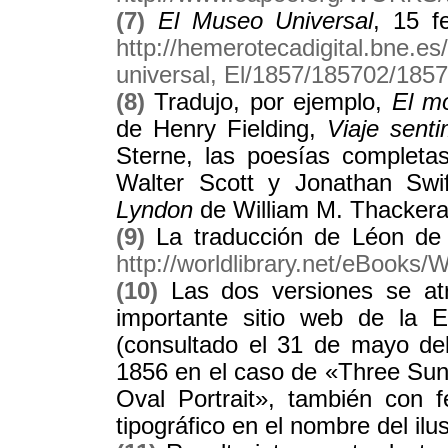
(7)
El Museo Universal
, 15 f
http://hemerotecadigital.bne.e
universal, El/1857/185702/18
(8)
Tradujo, por ejemplo,
El m
de Henry Fielding,
Viaje senti
Sterne, las poesías completa
Walter Scott y Jonathan Sw
Lyndon
de William M. Thackera
(9)
La traducción de Léon de 
http://worldlibrary.net/eBook
(10)
Las dos versiones se atr
importante sitio web de la E
(consultado el 31 de mayo de
1856 en el caso de «Three Sun
Oval Portrait», también con 
tipográfico en el nombre del ilu