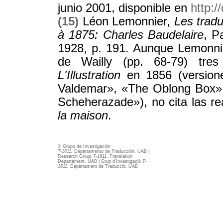
junio 2001, disponible en
http:/
(
15)
Léon Lemonnier,
Les trad
à 1875: Charles Baudelaire
, P
1928, p. 191. Aunque Lemonnie
de Wailly (pp. 68-79) tres
L'Illustration
en 1856 (version
Valdemar», «The Oblong Box»
Scheherazade»), no cita las r
la maison
.
© Grupo de Investigación
T-1611,
Departamento de Traducción, UAB |
Research Group
T-1611
, Translation
Departament, UAB | Grup d'Investigació
T-
1611
, Departament de Traducció, UAB