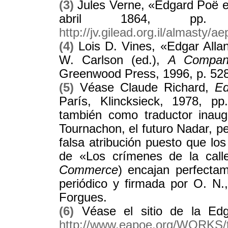
(3)
Jules Verne, «Edgard Poë 
abril 1864, pp. 
http://jv.gilead.org.il/almasty/a
(4)
Lois D. Vines, «Edgar Allan
W. Carlson (ed.),
A Compan
Greenwood Press, 1996, p. 528
(5)
Véase Claude Richard,
Ed
París, Klincksieck, 1978, pp
también como traductor inaug
Tournachon, el futuro Nadar, p
falsa atribución puesto que lo
de «Los crímenes de la cal
Commerce
) encajan perfecta
periódico y firmada por O. N.
Forgues.
(6)
Véase el sitio de la Edg
http://www.eapoe.org/WORKS/t