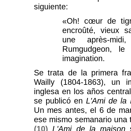
siguiente:
«Oh! cœur de tigr
encroûté, vieux s
une après-midi
Rumgudgeon, le
imagination.
Se trata de la primera f
Wailly (1804-1863), un im
inglesa en los años central
se publicó en
L'Ami de la
Un mes antes, el 6 de mar
ese mismo semanario una t
(10)
L'Ami de la maison
s