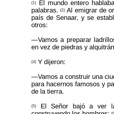
El mundo entero hablaba
(1)
palabras.
Al emigrar de or
(2)
país de Senaar, y se estable
otros:
—Vamos a preparar ladrillos
en vez de piedras y alquitrá
Y dijeron:
(4)
—Vamos a construir una ciud
para hacernos famosos y par
de la tierra.
El Señor bajó a ver la
(5)
construyendo los hombres;
(