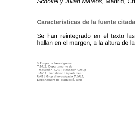
Schökel y Julián Mateos
, Madrid, Cr
Características de la fuente citad
Se han reintegrado en el texto las 
hallan en el margen, a la altura de l
© Grupo de Investigación
T-1611,
Departamento de
Traducción, UAB | Research Group
T-1611
, Translation Departament,
UAB | Grup d'Investigació
T-1611
,
Departament de Traducció, UAB