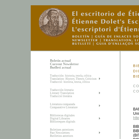
Boletín actual
Current Newsletter
BI
Butlletí actual
DI
Traducción: historia, teoría, crítica
BI
Translation: History, Theory, Criticism
Traducció: història, teoria, crítica
CO
Traducción literaria
CO
Literary Translation
Traducció literària
Literatura comparada
Comparative Literature
BA
Uni
Bibliotecas digitales
htt
Digital Libraries
Biblioteques digitals
BI
Boletines anteriores
BI
Past Newsletters
(B
Butlletins anteriors