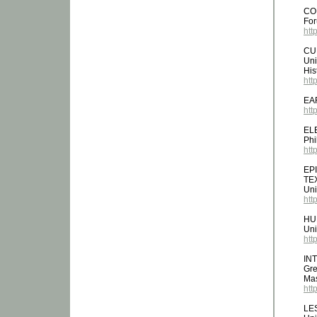
CO
Fo
htt
CU
Uni
His
htt
EA
htt
EL
Phi
htt
EP
TE
Uni
htt
HU
Uni
htt
IN
Gre
Mas
htt
LE