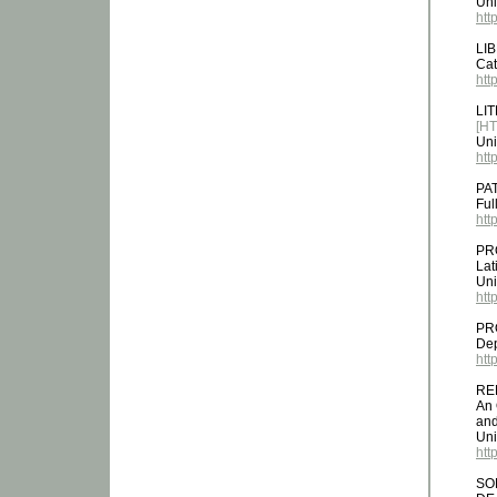
Uni
htt
LI
Cat
htt
LI
[H
Uni
htt
PA
Ful
htt
PR
Lat
Uni
htt
PR
Dep
htt
RE
An 
an
Uni
htt
SO