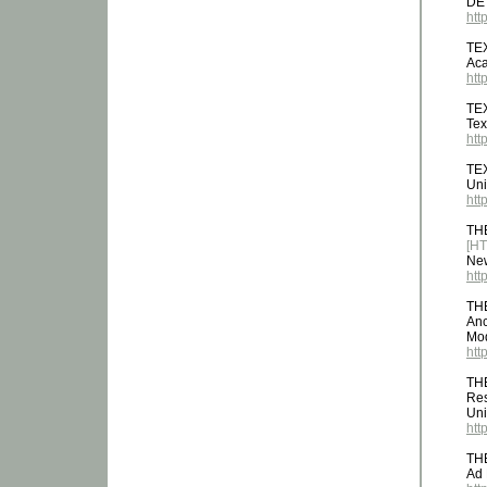
DE
htt
TE
Aca
htt
TE
Tex
htt
TE
Uni
htt
TH
[H
Ne
htt
TH
Anc
Mod
htt
TH
Res
Uni
htt
TH
Ad