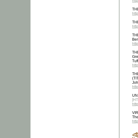
htt
TH
htt
TH
http
TH
Ber
htt
TH
Gre
Tuf
htt
TH
(T
Joh
htt
UN
[H
htt
VI
The
htt