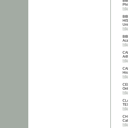
BI
Phi
htt
BI
HI
Uni
htt
BI
Aca
htt
CA
Art
htt
CA
His
htt
CE
Onl
htt
CL
TE
htt
CH
Cal
htt