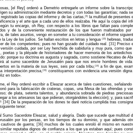
sas, [el Rey] ordenó a Demetrio entregarle un informe sobre la transcripci
rigen su administración mediante decretos y con todas las garantías; nada s
(9)
registrado las copias del informe y de las cartas,
la multitud de presentes 
ficencia y el arte que a cada uno de ellos realzaba. He aquí la copia del in
egún tu encargo, oh Rey, con respecto a los libros que faltan para complet
os y de la conveniente restauración de los que fueron maltratados por 
ra, de tales asuntos, vengo en someter a tu consideración el informe siguien
(10)
e la Ley de los judíos. Se hallan escritos en letras y lengua
hebreas, tradu
cer de los competentes; pues no han gozado del cuidado real.
[31]
Preciso e
na versión cuidada, por ser Ley henchida de sabiduría y muy pura, como que 
s, poetas y la pléyade de historiadores de hacer memoria de los antedichos
gido: porque su doctrina es augusta y sagrada, como sostiene Hecateo de Ab
birá al sumo sacerdote de Jerusalén para que nos envíe hombres de vida 
(14)
rtos en la materia de sus leyes, seis por cada tribu,
a fin de que, exam
(15)
 interpretación precisa,
constituyamos con evidencia una versión digna
liz en todo».
me, el Rey ordenó escribir a Eleazar acerca de tales cuestiones, señalando 
onó para la fabricación de crateras, copas, una Mesa de las ofrendas y vas
eso; de plata, setenta talentos, y abundancia sobrada de piedras preciosas
egar a los artesanos las que pidieran, otorgándoles la elección); y, para sacri
6)
[34]
De la preparación de los dones te daré noticia cumplida tras consignar
siguiente tenor:
 Sumo Sacerdote Eleazar, salud y alegría. Dado que sucede que multitud de
Jerusalén por los persas, en los tiempos de su dominio, y que además ot
 cautivos de guerra;
[36]
muchos de los cuales enroló él mismo en nuestro
milar reputaba dignos de confianza a los que ya estaban aquí; pues constr