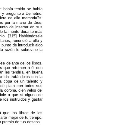
e había tenido se había
or y preguntó a Demetrio:
iera de ella memoria?».
dos por la mano de Dios,
nto de insertar en sus
 de la mente durante más
unio.
[315]
Habiéndosele
anos, renunció a ello y
punto de introducir algo
 razón le sobrevino la
e delante de los libros,
s que retornen a él con
an les tendría, en buena
rtida tratándolos con la
na copa de un talento y
 de plata con todos sus
da corona, cien velos del
dole a que si alguno de
 los instruidos y gastar
 que los libros de los
parte mejor de tu tiempo.
to premio de tus deseos.