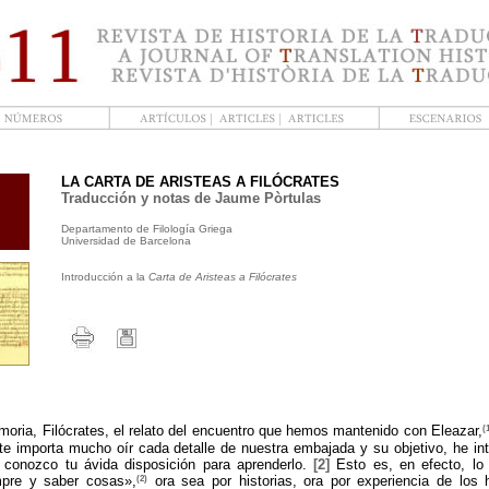
LA CARTA DE ARISTEAS A FILÓCRATES
Traducción y notas de Jaume Pòrtulas
Departamento de Filología Griega
Universidad de Barcelona
Introducción a la
Carta de Aristeas a Filócrates
(
ria, Filócrates, el relato del encuentro que hemos mantenido con Eleazar,
 te importa mucho oír cada detalle de nuestra embajada y su objetivo, he in
n conozco tu ávida disposición para aprenderlo.
[2]
Esto es, en efecto, lo
(2)
mpre y saber cosas»,
ora sea por historias, ora por experiencia de lo