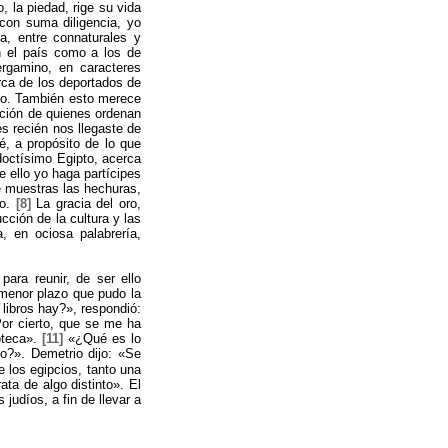
, la piedad, rige su vida
con suma diligencia, yo
a, entre connaturales y
an el país como a los de
ergamino, en caracteres
rca de los deportados de
to. También esto merece
sición de quienes ordenan
s recién nos llegaste de
, a propósito de lo que
doctísimo Egipto, acerca
e ello yo haga partícipes
ue muestras las hechuras,
mo.
[8]
La gracia del oro,
cción de la cultura y las
, en ociosa palabrería,
ara reunir, de ser ello
l menor plazo que pudo la
ibros hay?», respondió:
Por cierto, que se me ha
oteca».
[11]
«¿Qué es lo
io?». Demetrio dijo: «Se
 los egipcios, tanto una
ata de algo distinto». El
judíos, a fin de llevar a