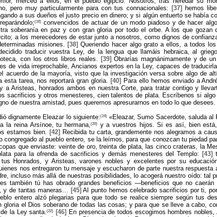
temor, merced a ellos, en el pueblo egipcio. Nosotros, tras heredar su mo
o, pero muy particularmente para con tus connacionales:
[37]
hemos libe
agando a sus dueños el justo precio en dinero; y si algún entuerto se había c
(18)
reparándolo;
convencidos de actuar de un modo piadoso y de hacer algo
ra soberanía en paz y con gran gloria por todo el orbe. A los que gozan d
rcito; a los merecedores de estar junto a nosotros, como dignos de confianz
determinadas misiones.
[38]
Queriendo hacer algo grato a ellos, a todos los
cidido traducir vuestra Ley, de la lengua que llamáis hebraica, al griego
oteca, con los otros libros reales.
[39]
Obrarías magnánimamente y de un 
res de vida irreprochable, Ancianos expertos en la Ley, capaces de traducirla
 acuerdo de la mayoría, visto que la investigación versa sobre algo de al
esta tarea, nos reportará gran gloria.
[40]
Para ello hemos enviado a André
y a Aristeas, honrados ambos en nuestra Corte, para tratar contigo y llevar
os sacrificios y otros menesteres, cien talentos de plata. Escríbenos si algo
gno de nuestra amistad, pues queremos apresurarnos en todo lo que desees.
(19)
ió dignamente Eleazar lo siguiente:
«Eleazar, Sumo Sacerdote, saluda al
(20)
 a la reina Arsínoe, tu hermana,
y a vuestros hijos. Si es así, bien está
os estamos bien.
[42]
Recibida tu carta, grandemente nos alegramos a caus
o congregado al pueblo entero, se la leímos, para que conozcan tu piedad pa
pas que enviaste: veinte de oro, treinta de plata, las cinco crateras, la M
 plata para la ofrenda de sacrificios y demás menesteres del Templo:
[43]
t
tus Honrados, y Aristeas, varones nobles y excelentes por su educación
 quienes nos entregaron tu mensaje y escucharon de parte nuestra respuesta 
re, incluso más allá de nuestras posibilidades, lo acogerá nuestro oído: tal p
ues también tú has obrado grandes beneficios —beneficios que no caerán
s, y de tantas maneras…
[45]
Al punto hemos celebrado sacrificios por ti, po
eblo entero alzó plegarias para que todo se realice siempre según tus de
 gloria el Dios soberano de todas las cosas; y para que se lleve a cabo, co
(22)
 de la Ley santa.
[46]
En presencia de todos escogimos hombres nobles, 