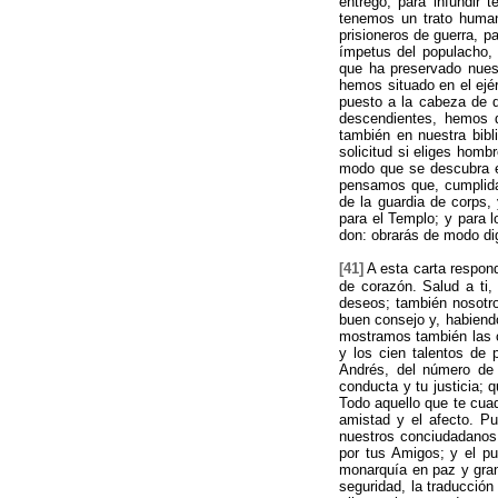
entregó, para infundir 
tenemos un trato human
prisioneros de guerra, p
ímpetus del populacho, 
que ha preservado nuest
hemos situado en el ejé
puesto a la cabeza de 
descendientes, hemos de
también en nuestra bibli
solicitud si eliges homb
modo que se descubra el
pensamos que, cumplida 
de la guardia de corps, 
para el Templo; y para l
don: obrarás de modo di
[41]
A esta carta respond
de corazón. Salud a ti,
deseos; también nosotr
buen consejo y, habiend
mostramos también las co
y los cien talentos de
Andrés, del número de 
conducta y tu justicia;
Todo aquello que te cuad
amistad y el afecto. P
nuestros conciudadano
por tus Amigos; y el pu
monarquía en paz y gran
seguridad, la traducción