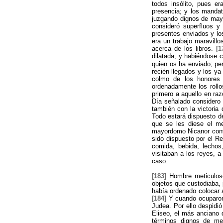
todos insólito, pues er
presencia; y los mandat
juzgando dignos de mayo
consideró superfluos y
presentes enviados y lo
era un trabajo maravillo
acerca de los libros.
[1
dilatada, y habiéndose c
quien os ha enviado; pe
recién llegados y los ya
colmo de los honores 
ordenadamente los rollo
primero a aquello en raz
Día señalado considero 
también con la victoria 
Todo estará dispuesto d
que se les diese el me
mayordomo Nicanor convo
sido dispuesto por el R
comida, bebida, lechos
visitaban a los reyes, 
caso.
[183]
Hombre meticuloso
objetos que custodiaba, 
había ordenado colocar a
[184]
Y cuando ocuparon 
Judea. Por ello despidió
Eliseo, el más anciano 
términos dignos de m