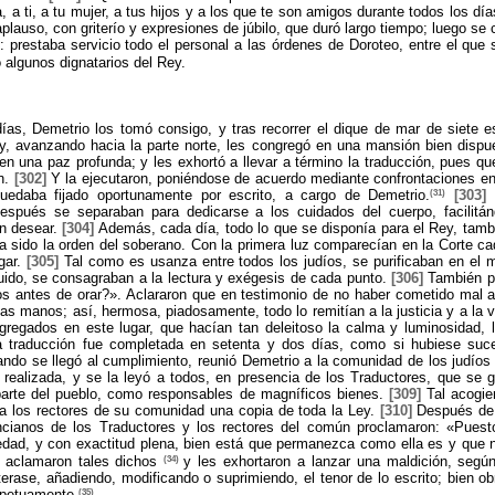
 a ti, a tu mujer, a tus hijos y a los que te son amigos durante todos los dí
plauso, con griterío y expresiones de júbilo, que duró largo tiempo; luego se 
: prestaba servicio todo el personal a las órdenes de Doroteo, entre el que
 algunos dignatarios del Rey.
as, Demetrio los tomó consigo, y tras recorrer el dique de mar de siete es
 y, avanzando hacia la parte norte, les congregó en una mansión bien dispue
en una paz profunda; y les exhortó a llevar a término la traducción, pues qu
n.
[302]
Y la ejecutaron, poniéndose de acuerdo mediante confrontaciones en
(31)
uedaba fijado oportunamente por escrito, a cargo de Demetrio.
[303]
H
después se separaban para dedicarse a los cuidados del cuerpo, facilitá
an desear.
[304]
Además, cada día, todo lo que se disponía para el Rey, tambi
a sido la orden del soberano. Con la primera luz comparecían en la Corte cad
gar.
[305]
Tal como es usanza entre todos los judíos, se purificaban en el
uido, se consagraban a la lectura y exégesis de cada punto.
[306]
También pr
s antes de orar?». Aclararon que en testimonio de no haber cometido mal a
las manos; así, hermosa, piadosamente, todo lo remitían a la justicia y a la 
gregados en este lugar, que hacían tan deleitoso la calma y luminosidad, 
la traducción fue completada en setenta y dos días, como si hubiese suc
ndo se llegó al cumplimiento, reunió Demetrio a la comunidad de los judío
o realizada, y se la leyó a todos, en presencia de los Traductores, que se 
parte del pueblo, como responsables de magníficos bienes.
[309]
Tal acogie
 a los rectores de su comunidad una copia de toda la Ley.
[310]
Después de l
ncianos de los Traductores y los rectores del común proclamaron: «Puest
dad, y con exactitud plena, bien está que permanezca como ella es y que 
(34)
aclamaron tales dichos
y les exhortaron a lanzar una maldición, segú
terase, añadiendo, modificando o suprimiendo, el tenor de lo escrito; bien ob
(35)
rpetuamente.