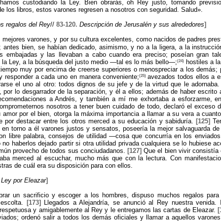
chamos custodiando la Ley. Bien obrarás, oh Rey justo, tomando previsi
de los libros, estos varones regresen a nosotros con seguridad. Salud».
os regalos del Rey
//
83-120.
Descripción de Jerusalén y sus alrededores
]
s mejores varones, y por su cultura excelentes, como nacidos de padres pres
s; antes bien, se habían dedicado, asimismo, y no a la ligera, a la instrucció
as embajadas y las llevaban a cabo cuando era preciso; poseían gran tal
(24)
e la Ley, a la búsqueda del justo medio —tal es lo más bello—;
hostiles a la
 tiempo muy por encima de creerse superiores o menospreciar a los demás; pr
(25)
 y responder a cada uno en manera conveniente;
avezados todos ellos a e
arse el uno al otro: todos dignos de su jefe y de la virtud que le adornaba
por lo desgarrador de la separación, y él a ellos; además de haber escrito 
ecomendaciones a Andrés, y también a mí me exhortaba a esforzarme, en
omprometernos nosotros a tener buen cuidado de todo, declaró el exceso d
u amor por el bien, otorga la máxima importancia a llamar a su vera a cuant
 por destacar entre los otros merced a su educación y sabiduría.
[125]
Ten
 en torno a él varones justos y sensatos, poseería la mejor salvaguarda d
on libre palabra, consejos de utilidad —cosa que concurría en los enviado
no haberlos dejado partir si otra utilidad privada cualquiera se lo hubiese a
mún provecho de todos sus conciudadanos.
[127]
Que el bien vivir consistía
zaba merced al escuchar, mucho más que con la lectura. Con manifestacion
ras de cuál era su disposición para con ellos.
 Ley por Eleazar
]
brar un sacrificio y escoger a los hombres, dispuso muchos regalos para
 escolta.
[173]
Llegados a Alejandría, se anunció al Rey nuestra venida. I
espetuosa y amigablemente al Rey y le entregamos las cartas de Eleazar.
[
viados; ordenó salir a todos los demás oficiales y llamar a aquellos varone