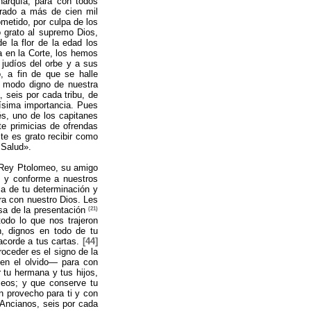
narquía, para con todos
rado a más de cien mil
ometido, por culpa de los
 grato al supremo Dios,
e la flor de la edad los
a en la Corte, los hemos
 judíos del orbe y a sus
, a fin de que se halle
modo digno de nuestra
, seis por cada tribu, de
tísima importancia. Pues
s, uno de los capitanes
te primicias de ofrendas
 te es grato recibir como
 Salud».
 Rey Ptolomeo, su amigo
, y conforme a nuestros
a de tu determinación y
ra con nuestro Dios. Les
(21)
esa de la presentación
odo lo que nos trajeron
, dignos en todo de tu
acorde a tus cartas.
[44]
roceder es el signo de la
 en el olvido— para con
r tu hermana y tus hijos,
seos; y que conserve tu
n provecho para ti y con
Ancianos, seis por cada