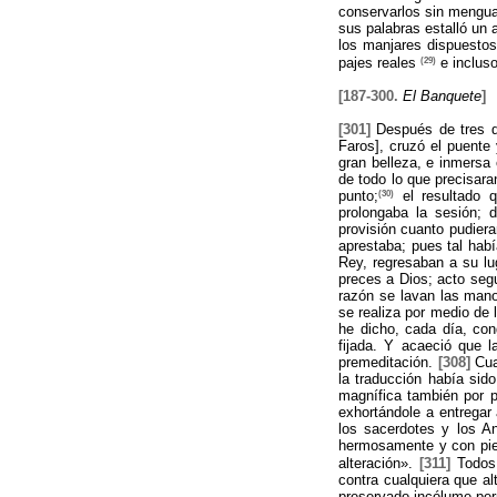
conservarlos sin mengua,
sus palabras estalló un a
los manjares dispuestos
(29)
pajes reales
e incluso
[187-300.
El Banquete
]
[301]
Después de tres dí
Faros], cruzó el puente
gran belleza, e inmersa 
de todo lo que precisara
(30)
punto;
el resultado q
prolongaba la sesión; 
provisión cuanto pudier
aprestaba; pues tal habí
Rey, regresaban a su lu
preces a Dios; acto seg
razón se lavan las mano
se realiza por medio de 
he dicho, cada día, con
fijada. Y acaeció que 
premeditación.
[308]
Cua
la traducción había sid
magnífica también por 
exhortándole a entregar
los sacerdotes y los A
hermosamente y con pie
alteración».
[311]
Todos 
contra cualquiera que al
preservado incólume pe