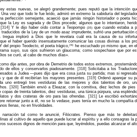
y estas nuevas, se alegró grandemente; pues reputó que la intención qu
. Una vez que todo le fue leído, admiró en extremo la sabiduría del legislad
 perfección semejante, acaeció que jamás ningún historiador o poeta hic
rque la Ley es sagrada y de Dios procede; algunos que lo intentaron, heri
.
[314]
Y le dijo haber oído contar a Teopompo
que cuando estaba a pu
(35)
es traducidos de la Ley de un modo asaz imprudente, sufrió una perturbación
a tregua imploró a Dios que le revelara cuál era la causa de su infort
ue el haber querido insensatamente comunicar las cosas divinas a los prof
(36)
 del propio Teodecto, el poeta trágico,
he escuchado yo mismo que, en el 
ama suyo, sus ojos sufrieron un glaucoma; como sospechase que por esta
Dios se curó, al cabo de muchos días».
omo dije antes, por obra de Demetrio de todos estos extremos, prosternándos
ado de ellos y conservarlos piadosamente.
[318]
Solicitaba a los Traductore
resados a Judea —pues dijo que era cosa justa su partida; mas si regresab
 y que de él recibirían los mayores presentes.
[319]
Ordenó aparejar su pa
ada uno entregó tres vestiduras de las mejores y dos talentos de oro, u
chos.
[320]
También envió a Eleazar, con la comitiva, diez lechos de pies
 copas de treinta talentos, diez vestiduras, una túnica púrpura, una espléndi
platos y dos crateras de oro para las ofrendas.
[321]
Le escribió exhortán
re retornar junto a él, no se lo vedase, pues tenía en mucho la compañía de
nos llenas, no en frivolidades.
narración tal como te anuncié, Filócrates. Pienso que más te deleitará
inas al cultivo de aquello que puede lucrar al espíritu y a ello consagras la 
 otros sucesos dignos de mención para que, leyéndolos, puedas alcanzar el al