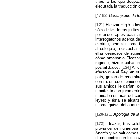
tribu, a los que despa
ejecutada la traducción 
[47-82.
Descripción de l
[121]
Eleazar eligió a lo
sólo de las letras judía
por ende, aptos para l
interrogatorios acerca d
espíritu, pero al mismo
al coloquio, a escuchar
ellas deseosos de super
cómo amaban a Eleazar, 
regreso, hizo muchas r
posibilidades.
[124]
Al c
efecto que el Rey, en s
país, gozan de renombre
con razón que, teniendo
sus amigos le darían, c
manifestó con juramento 
mandaba en aras del co
leyes; y ésta se alcan
misma guisa, daba muest
[128-171.
Apología de la
[172]
Eleazar, tras cele
provistos de numerosa
Andrés y yo saludamos r
el encuentro con los en