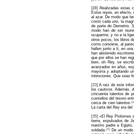
[28]
Realizadas estas co
Estos reyes, en efecto, 
al azar. De modo que he 
costó cada uno, la magni
de parte de Demetrio. S
modo han de ser reunid
ocuparme, y no a la lige
otros pocos, los libros d
como conviene, al pare
hallen junto a ti, en u
han abstenido escritore
que por ellos se han re
bien, oh Rey, se escri
avanzados en años, expe
mayoría y adoptando una
intenciones. Que seas fe
[33]
A raíz de este infor
los cautivos. Además, d
cincuenta talentos de p
custodios del tesoro entr
(1
cerca de cien talentos.
La carta del Rey era del 
[35]
«El Rey Ptolomeo al
tierra, expulsados de 
nuestro padre a Egipto,
(17)
soldada.
De un modo si