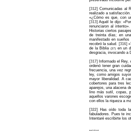
[312]
Comunicadas al Re
realizado a satisfacción
«¿Cómo es que, con una
[313]
Aquél le dijo: «Po
renunciaron al intento»
Historias ciertos pasaj
de treinta días; en un
manifestado en sueños q
recobró la salud.
[316]
«Y
de la Biblia
en un dr
(37)
desgracia, invocando a 
[317]
Informado el Rey, c
ordenó tener gran cuid
frecuencia, una vez reg
ley, como amigos suyos
mayor liberalidad. A c
cobertores para tres le
aparejos, una alacena de
lino más sutil, copas, 
aquellos varones escogie
con ellos la riqueza a ma
[322]
Has oído toda la 
fabuladores. Pues te incl
Intentaré escribirte los
NOTAS