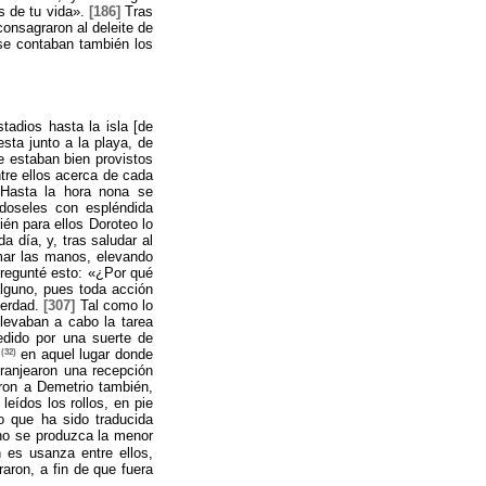
as de tu vida».
[186]
Tras
consagraron al deleite de
 se contaban también los
tadios hasta la isla [de
sta junto a la playa, de
e estaban bien provistos
tre ellos acerca de cada
asta la hora nona se
ndoseles con espléndida
én para ellos Doroteo lo
a día, y, tras saludar al
 mar las manos, elevando
egunté esto: «¿Por qué
lguno, pues toda acción
verdad.
[307]
Tal como lo
llevaban a cabo la tarea
edido por una suerte de
(32)
s
en aquel lugar donde
granjearon una recepción
ron a Demetrio también,
eídos los rollos, en pie
o que ha sido traducida
no se produzca la menor
n es usanza entre ellos,
raron, a fin de que fuera