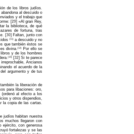
ón de los libros judíos.
e abandona al descuido o
enviados y el trabajo que
forme:
[29]
«Al gran Rey,
ar la biblioteca, de qué
azares de fortuna, tras
te.
[30]
Faltan, junto con
(11)
cidos
a descuido y no
s que también éstos se
(12)
es divina.
Por ello se
 libros y de los hombres
(13)
dera.
[32]
Si te parece
irreprochable, Ancianos
inando el acuerdo de la
 del argumento y de tus
también la liberación de
os para libaciones: oro,
 (ordenó al efecto a los
ficios y otros dispendios,
 la copia de las cartas.
 judíos habitan nuestra
ros muchos llegaron con
 ejército, con generosa
uyó fortalezas y se las