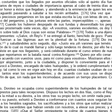
a costumbre que los llegados por asuntos oficiales sólo al quinto día fue
arios de reyes o ciudades de importancia apenas al cabo de treinta días a
r honor a éstos que llegaban, y atendiendo a la eminencia de quien les env
 aguardó paseando a saludar a los recién arribados.
[176]
Una vez que c
s preciosos pergaminos en los que estaba escrita la Ley con letras de oro, 
so del pergamino, y las junturas entre las partes, imperceptibles —, apenas 
77]
Cuando los hubieron despojado de sus fundas y desenrollado los perg
asi prosternado siete veces, dijo: «A vosotros, varones excelentes, os doy 
(26)
ro sobre todo al Dios cuyas son estas Palabras».
[178]
Todos a una dijero
 presentes: «¡Salve, oh Rey!» Y se entregó al llanto, henchido de gozo. Pues
fuerzan a las lágrimas aun en la plenitud de la fortuna.
[179]
Dio in
(27)
s;
y saludándoles acto seguido, dijo: «Justo era ¡oh varones que teméis 
ón de lo cual os mandé llamar y sólo luego tenderos mi diestra; por ello he 
éste en que nos llegasteis, y será celebrado durante el curso entero de nue
(28)
que reportamos en la batalla naval contra Antígono.
Quiero por ello cena
e acuerdo con vuestros usos, para mí como para vosotros». Mostraron ellos 
jor alojamiento, junto a la ciudadela, y disponer lo conveniente para el
có a Doroteo, encargado de tales huéspedes, y le ordenó cumplimentarlo to
ey, tal como lo ves en vigor aún hoy en día: cuantas ciudades usaban de co
, tantos eran los superintendentes; y de acuerdo con sus usos se disp
a fin de que, sin nada que les incomodase, pasasen un tiempo placentero. 
, Doroteo se ocupaba como superintendente de los huéspedes de tal ran
prestos para tales recepciones. Dispuso los lechos en dos filas, como el Rey
 la mitad a su diestra, a los otros tras su propio lecho, sin omitir nada par
su puesto, exhortó a Doroteo a conformarse con cuantos usos seguían lo
 a los heraldos sagrados, los sacrificadores y a los otros que solían realizar
de los sacerdotes que habían venido con nosotros, a elevar sus preces; y él
emoria:
[185]
«Que el Señor omnipotente te colme de cuantos bienes ha