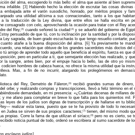
ición del alma, escogiendo lo más bello: el alma que asiente al bien supremo
ma infalible.
[3]
Habiendo hecho la elección de escrutar las cosas divinas 
a embajada ante el varón susodicho, honrado, por méritos propios y fam
ranjeado una utilidad altísima a sus connacionales, tanto a los que habit
s a la traducción de la Ley divina, que entre ellos se halla escrita en p
he consagrado con celo, aprovechando la ocasión para tratar con el Rey ace
(3)
(4)
dre del Rey,
cuando señoreó la ciudad
y se adueñó del gobierno de Egip
stoy persuadido de que tú, con tu inclinación por la santidad y por la dispo
a Ley sagrada, de buen grado escucharás lo que tengo resuelto contarte; pue
cuanto atañe a la buena disposición del alma.
[6]
Ya previamente te mandé
cuerdo, una relación que obtuve de los grandes sacerdotes más doctos del 
 tú amigo de aprender todo aquello que beneficia al espíritu, fuerza es que d
isposición, pero en particular a ti, que semejante elección has realizado, y q
 la sangre, antes bien, por el empuje hacia lo bello, las de otro yo mis
e codicien hombres de cabeza hueca, no ofrece la misma utilidad que la instru
lleva. Mas, a fin de no incurrir, alargando los prolegómenos en demasía
lato.
(6)
ioteca del Rey, Demetrio de Fáleron,
recibió grandes sumas de dinero, p
s del orbe; y realizando compras y transcripciones, llevó a feliz término en e
biéndosele demandado, en mi presencia: «¿Cuántas decenas de millares de l
 y me afano para completar en breve lo que falta para los quinientos mil. 
s leyes de los judíos son dignas de transcripción y de hallarse en tu bibli
Rey— realizar esta tarea, puesto que se te ha provisto de todo lo necesar
(7)
 en Judea se sirven de sus propios caracteres;
tienen, del mismo modo que
(8)
a propias. Corre la fama de que utilizan el siríaco;
pero no es cierto, se tr
cibido noticia puntual de todo, ordenó se escribiera al sumo sacerdote de los 
.
los esclavos judíos
]