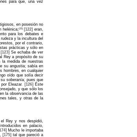
ones para que, una vez
tigiosos, en posesión no
(23)
n helénica;
[122]
eran,
ento para los debates e
 rudeza y la incultura del
estos, por el contrario,
stas prácticas y sólo en
.
[123]
Se echaba de ver
al Rey a propósito de su
 la medida de nuestras
e su angustia; sabía en
os hombres, en cualquier
go oído que solía decir
e su soberanía; pues que
s por Eleazar.
[126]
Éste
consejado, y que sólo los
 en la observancia de las
es tales, y otras de la
 el Rey y nos despidió,
ntroducidos en palacio,
174]
Mucho le importaba
s,
[175]
tal que pareció a