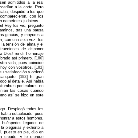
sen admitidos a la real
ccedían a la corte. Pero
iaba, despidió a los que
omparecieron, con los
en caracteres judaicos —
el Rey los vio, preguntó
aminos, tras una pausa
las gracias, y mayores a
n, con una sola voz, los
 la tensión del alma y el
strucciones de disponer
a Dios! rendir homenaje
obrado así primero.
[180]
stra vida; pues coincide
r hoy con vosotros.
[181]
su satisfacción y ordenó
 banquete.
[182]
El gran
do al detalle. Así había
stumbres particulares en
onían las cosas cuando
Como así se hizo en este
go. Desplegó todos los
 había establecido; pues
a honrar a estos hombres.
s huéspedes llegados de
 la plegarias y exhortó a
, puesto en pie, dijo en
 creado; y te otorgue