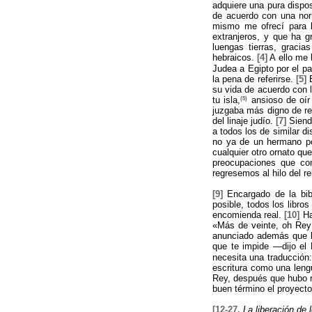
adquiere una pura dispos
de acuerdo con una nor
mismo me ofrecí para l
extranjeros, y que ha g
luengas tierras, gracia
hebraicos.
[4]
A ello me 
Judea a Egipto por el pa
la pena de referirse.
[5]
E
su vida de acuerdo con l
(5)
tu isla,
ansioso de oír 
juzgaba más digno de re
del linaje judío.
[7]
Siendo
a todos los de similar d
no ya de un hermano por
cualquier otro ornato qu
preocupaciones que con
regresemos al hilo del re
[9]
Encargado de la bibl
posible, todos los libro
encomienda real.
[10]
Ha
«Más de veinte, oh Rey;
anunciado además que la
que te impide —dijo el 
necesita una traducción:
escritura como una lengu
Rey, después que hubo re
buen término el proyecto
[12-27.
La liberación de 