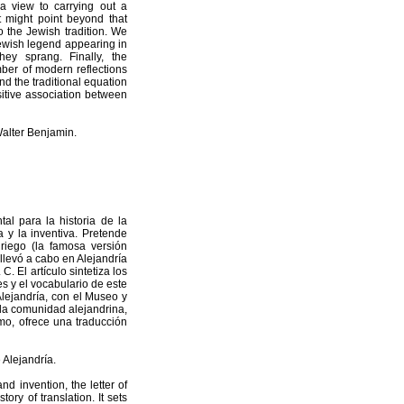
 a view to carrying out a
t might point beyond that
 the Jewish tradition. We
Jewish legend appearing in
ey sprang. Finally, the
mber of modern reflections
nd the traditional equation
itive association between
alter Benjamin.
l para la historia de la
a y la inventiva. Pretende
griego (la famosa versión
llevó a cabo en Alejandría
C. El artículo sintetiza los
es y el vocabulario de este
lejandría, con el Museo y
e la comunidad alejandrina,
imo, ofrece una traducción
 Alejandría.
nd invention, the letter of
ory of translation. It sets