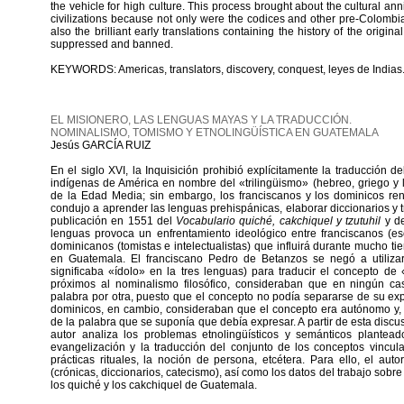
the vehicle for high culture. This process brought about the cultural ann
civilizations because not only were the codices and other pre-Colomb
also the brilliant early translations containing the history of the origi
suppressed and banned.
KEYWORDS: Americas, translators, discovery, conquest, leyes de Indias
EL MISIONERO, LAS LENGUAS MAYAS Y LA TRADUCCIÓN.
NOMINALISMO, TOMISMO Y ETNOLINGÜÍSTICA EN GUATEMALA
Jesús GARCÍA RUIZ
En el siglo XVI, la Inquisición prohibió explícitamente la traducción d
indígenas de América en nombre del «trilingüismo» (hebreo, griego y l
de la Edad Media; sin embargo, los franciscanos y los dominicos ren
condujo a aprender las lenguas prehispánicas, elaborar diccionarios y t
publicación en 1551 del
Vocabulario quiché, cakchiquel y tzutuhil
y d
lenguas provoca un enfrentamiento ideológico entre franciscanos (esco
dominicanos (tomistas e intelectualistas) que influirá durante mucho tie
en Guatemala. El franciscano Pedro de Betanzos se negó a utiliza
significaba «ídolo» en la tres lenguas) para traducir el concepto de 
próximos al nominalismo filosófico, consideraban que en ningún cas
palabra por otra, puesto que el concepto no podía separarse de su exp
dominicos, en cambio, consideraban que el concepto era autónomo y, 
de la palabra que se suponía que debía expresar. A partir de esta discusi
autor analiza los problemas etnolingüísticos y semánticos plante
evangelización y la traducción del conjunto de los conceptos vincula
prácticas rituales, la noción de persona, etcétera. Para ello, el autor 
(crónicas, diccionarios, catecismo), así como los datos del trabajo sobre
los quiché y los cakchiquel de Guatemala.