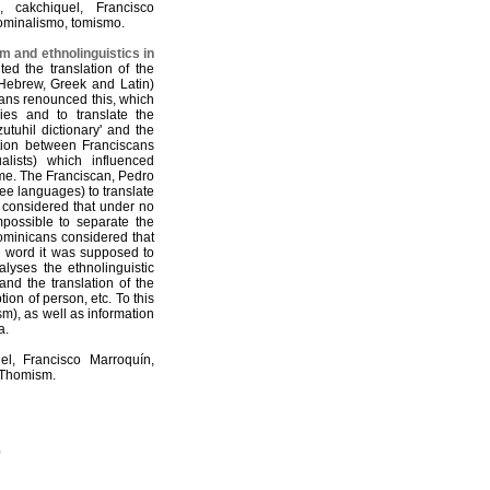
 cakchiquel, Francisco
nominalismo, tomismo.
 and ethnolinguistics in
ited the translation of the
(Hebrew, Greek and Latin)
cans renounced this, which
ies and to translate the
tuhil dictionary' and the
ation between Franciscans
alists) which influenced
ime. The Franciscan, Pedro
ee languages) to translate
, considered that under no
mpossible to separate the
Dominicans considered that
 word it was supposed to
alyses the ethnolinguistic
nd the translation of the
ion of person, etc. To this
sm), as well as information
a.
l, Francisco Marroquín,
 Thomism.
)