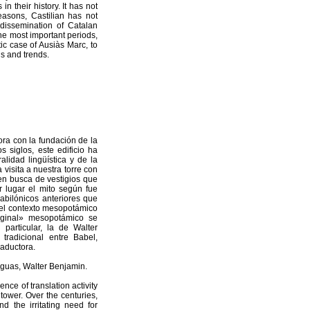
n their history. It has not
reasons, Castilian has not
 dissemination of Catalan
 the most important periods,
tic case of Ausiàs Marc, to
ns and trends.
tora con la fundación de la
 siglos, este edificio ha
lidad lingüística y de la
 visita a nuestra torre con
en busca de vestigios que
r lugar el mito según fue
babilónicos anteriores que
 el contexto mesopotámico
riginal» mesopotámico se
 particular, la de Walter
tradicional entre Babel,
raductora.
guas, Walter Benjamin.
nce of translation activity
 tower. Over the centuries,
nd the irritating need for