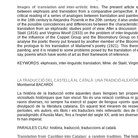
Images of translation and inter-artistic links.
The present article e
between ekphrasis and translation from a comparative perspective. It 
critical reading of a series of analogies between translation and painti
in the 16th century to Alejandra Pizarnik in the 20th century; it also unde
of the possible coincidences and differences between the characteristic
translation from an ekphrastic studies point of view. After a discussio
Staël (1816) and Virginia Woolf (1933) on the problem of inter-linguistic
of the influence of the Coppet Group and the Bloomsbury Group on th
analyse the poetic theory put forward by another member of the Blooms
the prologue to his translation of Mallarmé’s poetry (1921). This theo
painting, and it is related to some problems posed by the translation of ek
say, poems which have works of art as their framework of reference.
KEYWORDS: ekphrasis, inter-linguistic translation, Mme. de Staël, Virgin
LA TRADUCCIÓ DEL CASTELLÀ AL CATALÀ: UNA TRADICIÓ ALEATÒR
Montserrat BACARDÍ
La història de la traducció entre aquestes dues llengües tan proper
vicissituds històriques que han viscut. No és una relació contínua ni gai
raons diverses, no sempre ha exercit el paper de llengua «pont» que 
divulgació de la literatura catalana. En aquest text mirarem de resseg
períodes, els autors, els títols i els traductors més rellevants: des de
paradigmàtic d'Ausiàs Marc, fins a l'esplet del segle XX, amb les diver
hi han imperat.
PARAULES CLAU: història, traducció, traduccions al català.
Translation from Castilian into Catalan: a random tradition.
The histo