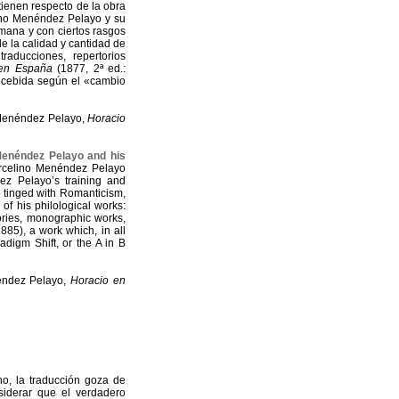
tienen respecto de la obra
ino Menéndez Pelayo y su
umana y con ciertos rasgos
e la calidad y cantidad de
 traducciones, repertorios
 en España
(1877, 2ª ed.:
oncebida según el «cambio
 Menéndez Pelayo,
Horacio
 Menéndez Pelayo and his
rcelino Menéndez Pelayo
ez Pelayo’s training and
e tinged with Romanticism,
 of his philological works:
rtories, monographic works,
885), a work which, in all
adigm Shift, or the A in B
éndez Pelayo,
Horacio en
no, la traducción goza de
nsiderar que el verdadero