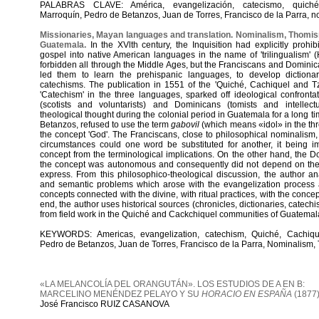
PALABRAS CLAVE: América, evangelización, catecismo, quiché,
Marroquín, Pedro de Betanzos, Juan de Torres, Francisco de la Parra, 
Missionaries, Mayan languages and translation. Nominalism, Thomism
Guatemala.
In the XVlth century, the Inquisition had explicitly prohib
gospel into native American languages in the name of 'trilingualism' 
forbidden all through the Middle Ages, but the Franciscans and Domini
led them to learn the prehispanic languages, to develop dictionar
catechisms. The publication in 1551 of the 'Quiché, Cachiquel and Tzu
'Catechism' in the three languages, sparked off ideological confront
(scotists and voluntarists) and Dominicans (tomists and intellectu
theological thought during the colonial period in Guatemala for a long t
Betanzos, refused to use the term
gabovil
(which means «idol» in the thr
the concept 'God'. The Franciscans, close to philosophical nominalism
circumstances could one word be substituted for another, it being i
concept from the terminological implications. On the other hand, the 
the concept was autonomous and consequently did not depend on the
express. From this philosophico-theological discussion, the author an
and semantic problems which arose with the evangelization process a
concepts connected with the divine, with ritual practices, with the concept
end, the author uses historical sources (chronicles, dictionaries, catechi
from field work in the Quiché and Cackchiquel communities of Guatemal
KEYWORDS: Americas, evangelization, catechism, Quiché, Cachique
Pedro de Betanzos, Juan de Torres, Francisco de la Parra, Nominalism,
«LA MELANCOLÍA DEL ORANGUTÁN». LOS ESTUDIOS DE A EN B:
MARCELINO MENÉNDEZ PELAYO Y SU
HORACIO EN ESPAÑA
(1877
José Francisco RUIZ CASANOVA