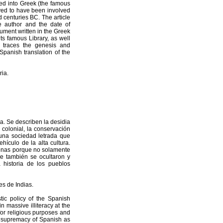
ed into Greek (the famous
eved to have been involved
d centuries BC. The article
e author and the date of
ument written in the Greek
ts famous Library, as well
d traces the genesis and
Spanish translation of the
ria.
ca. Se describen la desidia
 colonial, la conservación
 una sociedad letrada que
ículo de la alta cultura.
ígenas porque no solamente
e también se ocultaron y
a historia de los pueblos
s de Indias.
tic policy of the Spanish
n massive illiteracy at the
for religious purposes and
he supremacy of Spanish as