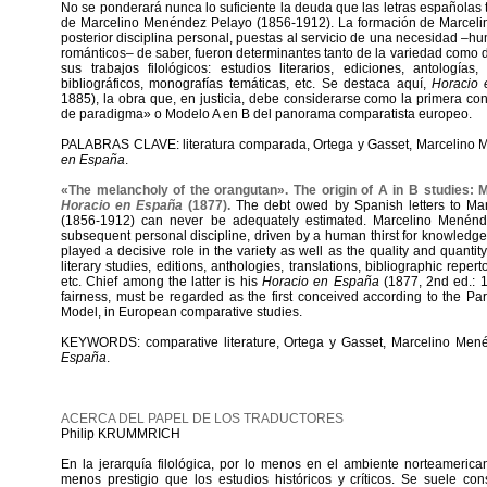
No se ponderará nunca lo suficiente la deuda que las letras españolas 
de Marcelino Menéndez Pelayo (1856-1912). La formación de Marcel
posterior disciplina personal, puestas al servicio de una necesidad –h
románticos– de saber, fueron determinantes tanto de la variedad como d
sus trabajos filológicos: estudios literarios, ediciones, antologías,
bibliográficos, monografías temáticas, etc. Se destaca aquí,
Horacio
1885), la obra que, en justicia, debe considerarse como la primera c
de paradigma» o Modelo A en B del panorama comparatista europeo.
PALABRAS CLAVE: literatura comparada, Ortega y Gasset, Marcelino
en España
.
«The melancholy of the orangutan». The origin of A in B studies:
Horacio en España
(1877).
The debt owed by Spanish letters to Ma
(1856-1912) can never be adequately estimated. Marcelino Menénd
subsequent personal discipline, driven by a human thirst for knowledg
played a decisive role in the variety as well as the quality and quantity
literary studies, editions, anthologies, translations, bibliographic repe
etc. Chief among the latter is his
Horacio en España
(1877, 2nd ed.: 1
fairness, must be regarded as the first conceived according to the Par
Model, in European comparative studies.
KEYWORDS: comparative literature, Ortega y Gasset, Marcelino Men
España
.
ACERCA DEL PAPEL DE LOS TRADUCTORES
Philip KRUMMRICH
En la jerarquía filológica, por lo menos en el ambiente norteamerica
menos prestigio que los estudios históricos y críticos. Se suele co